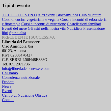
Tipi di evento
TUTTI GLI EVENTI
Altri eventi
BiocosmEtica
Club di lettura
Corsi di cucina vegetariana e vegana
Corsi e incontri di erboristeria
e fitoterapia
Corsi e incontri di nutrizione
Costellazioni familiari
Eventi del mese
Gli astri nella nostra vita
Nutridieta
Presentazione
libri
Spiritualità
PRECEDENTE
|
SUCCESSIVA
Libreria del Benessere
C.so Amendola, 8/a
60123, Ancona
P.iva 02568470427
C.F. SBRRLL50H48E388O
Tel. 071 2071736
info@libreriadelbenessere.com
Chi siamo
Consulenza nutrizionale
Prodotti
News
Eventi
Centro di Nutrizione Olistica
Contatti